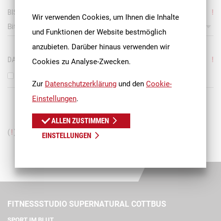
BIST DU 18 JAHRE ALT?
!
Wir verwenden Cookies, um Ihnen die Inhalte
Bitte wählen!
und Funktionen der Website bestmöglich
anzubieten. Darüber hinaus verwenden wir
DATENSCHUTZ
!
Cookies zu Analyse-Zwecken.
Ich habe die
Datenschutzerklärung
gelesen und akzeptiert.
Zur
Datenschutzerklärung
und den
Cookie-
Einstellungen
.
ABSENDEN
ALLEN ZUSTIMMEN
(
!
) Pflichtfelder!
EINSTELLUNGEN
FITNESSSTUDIO SUPERNATURAL COTTBUS
SPORT IM BLUT