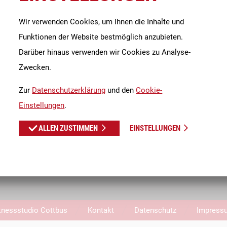
Wir verwenden Cookies, um Ihnen die Inhalte und
Funktionen der Website bestmöglich anzubieten.
Öffnungszeiten 
Darüber hinaus verwenden wir Cookies zu Analyse-
Montag: 07:0
Zwecken.
Dienstag: 07:0
Mittwoch: 07:0
Zur
Datenschutzerklärung
und den
Cookie-
Donnerstag: 07:
Einstellungen
.
Freitag: 07:0
ALLEN ZUSTIMMEN
EINSTELLUNGEN
Samstag: ges
Sonntag: 10:0
ren oder dich
<<
tnessstudio Cottbus
Kontakt
Datenschutz
Impress